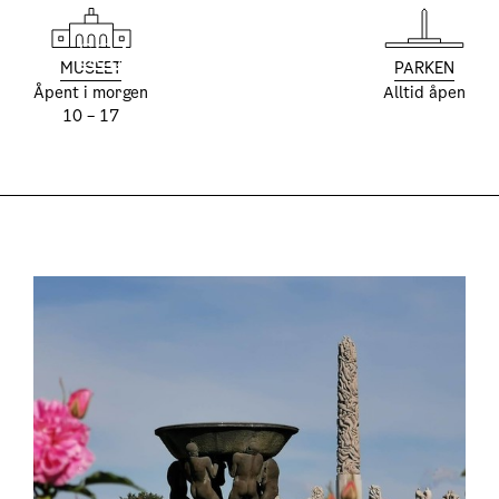
SOMMEREN
MUSEET
PARKEN
I
Åpent i morgen
Alltid åpen
10 – 17
VIGELANDMUSEET
OG
VIGELANDSPARKEN