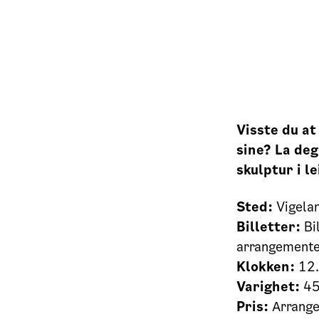
Visste du at
sine? La deg
skulptur i l
Sted:
Vigela
Billetter:
Bi
arrangementet
Klokken:
12.
Varighet:
45
Pris:
Arrange