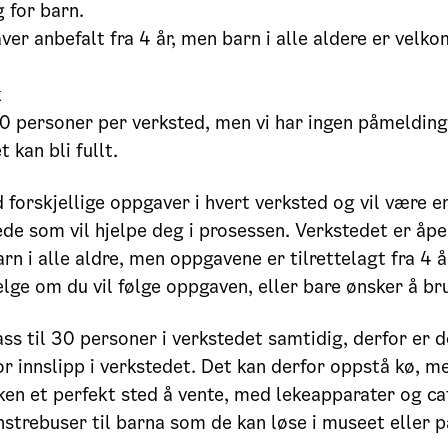
g for barn.
er anbefalt fra 4 år, men barn i alle aldere er velk
k
0 personer per verksted, men vi har ingen påmelding
 kan bli fullt.
 forskjellige oppgaver i hvert verksted og vil være e
tede som vil hjelpe deg i prosessen. Verkstedet er åpe
arn i alle aldre, men oppgavene er tilrettelagt fra 4 
elge om du vil følge oppgaven, eller bare ønsker å br
ass til 30 personer i verkstedet samtidig, derfor er 
or innslipp i verkstedet. Det kan derfor oppstå kø, m
en et perfekt sted å vente, med lekeapparater og caf
unstrebuser til barna som de kan løse i museet eller p