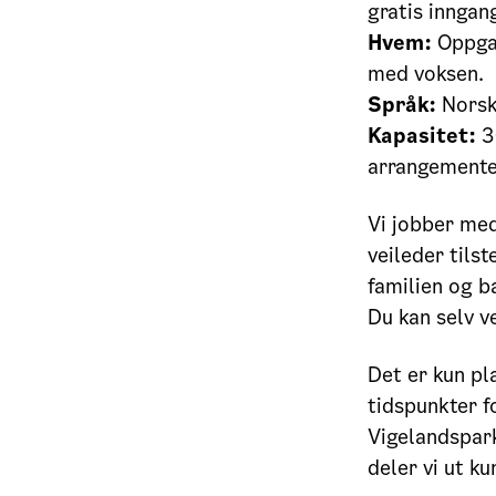
gratis inngan
Hvem:
Oppgav
med voksen.
Språk:
Nors
Kapasitet:
3
arrangementet
Vi jobber med
veileder tils
familien og b
Du kan selv v
Det er kun pl
tidspunkter f
Vigelandspark
deler vi ut k