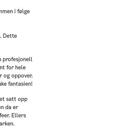
ommen i følge
. Dette
n profesjonell
nt for hele
år og oppover.
uke fantasien!
det satt opp
en da er
eer. Ellers
arken.