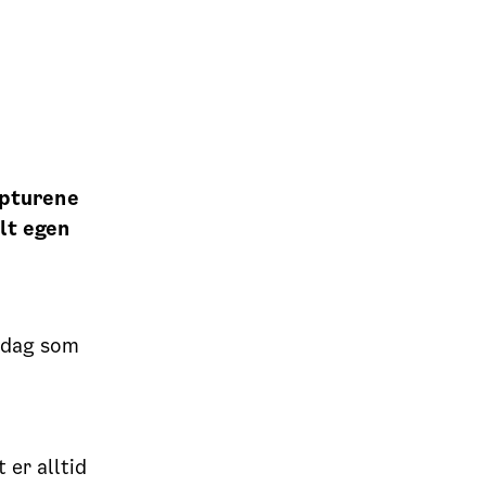
lpturene
elt egen
e dag som
 er alltid