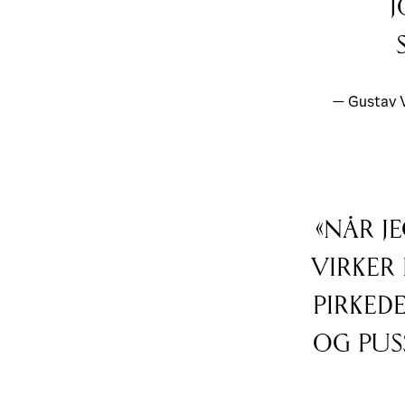
j
— Gustav V
«Når j
virker
pirked
og pus