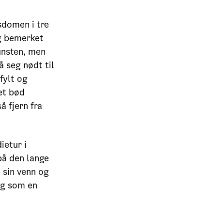
sdomen i tre
g bemerket
unsten, men
 seg nødt til
fylt og
det bød
å fjern fra
ietur i
på den lange
 sin venn og
eg som en