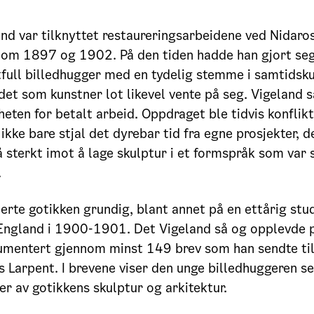
nd var tilknyttet restaureringsarbeidene ved Nidaro
lom 1897 og 1902. På den tiden hadde han gjort se
full billedhugger med en tydelig stemme i samtidsk
t som kunstner lot likevel vente på seg. Vigeland så
heten for betalt arbeid. Oppdraget ble tidvis konflikt
 ikke bare stjal det dyrebar tid fra egne prosjekter, 
 sterkt imot å lage skulptur i et formspråk som var s
.
erte gotikken grundig, blant annet på en ettårig stud
 England i 1900-1901. Det Vigeland så og opplevde 
umentert gjennom minst 149 brev som han sendte til
Larpent. I brevene viser den unge billedhuggeren s
er av gotikkens skulptur og arkitektur.