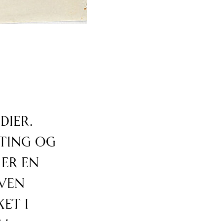
dier.
vting og
 er en
aven
et i