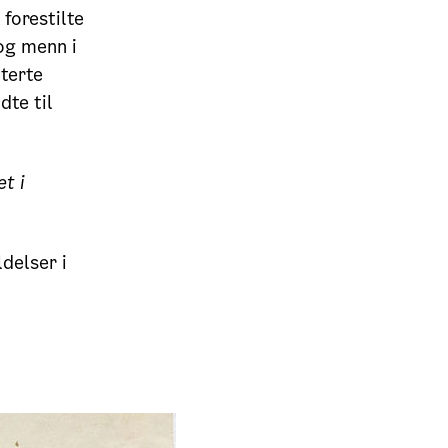
 forestilte
 og menn i
aterte
dte til
t i
ldelser i