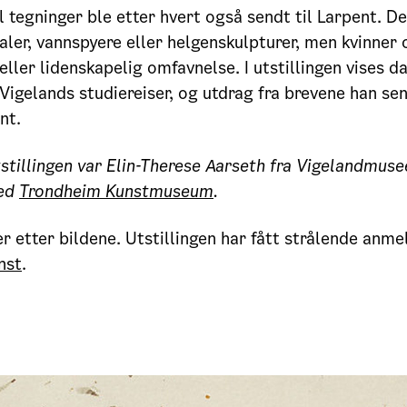
l tegninger ble etter hvert også sendt til Larpent. De
aler, vannspyere eller helgenskulpturer, men kvinner
eller lidenskapelig omfavnelse. I utstillingen vises d
 Vigelands studiereiser, og utdrag fra brevene han sen
nt.
tstillingen var Elin-Therese Aarseth fra Vigelandmusee
ed
Trondheim Kunstmuseum
.
er etter bildene. Utstillingen har fått strålende anme
nst
.