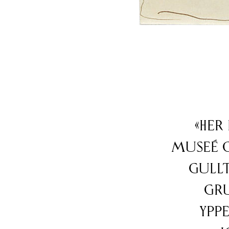
«Her
Museé C
gullt
gru
ypp