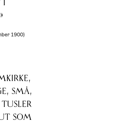
 i
»
ember 1900)
mkirke,
e, små,
 tusler
 ut som