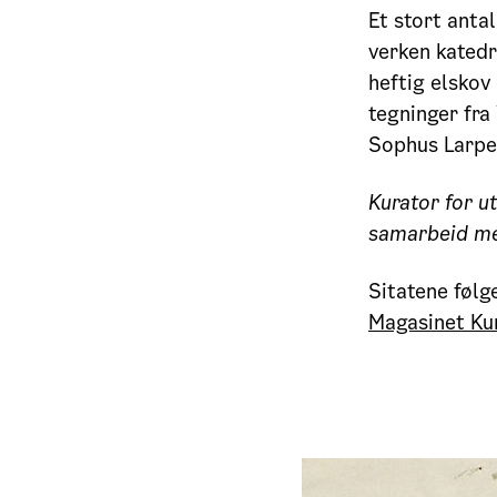
Et stort antal
verken katedr
heftig elskov 
tegninger fra
Sophus Larpe
Kurator for u
samarbeid m
Sitatene følg
Magasinet Ku