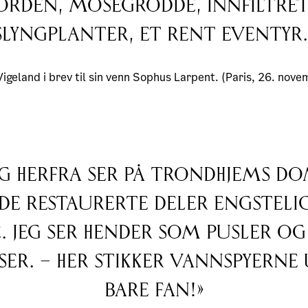
orden, mosegrodde, innfiltret
slyngplanter, et rent eventyr.
igeland i brev til sin venn Sophus Larpent. (Paris, 26. nov
eg herfra ser på Trondhjems do
 de restaurerte deler engstelig
e. Jeg ser hender som pusler og
ser. – Her stikker vannspyerne
bare fan!»