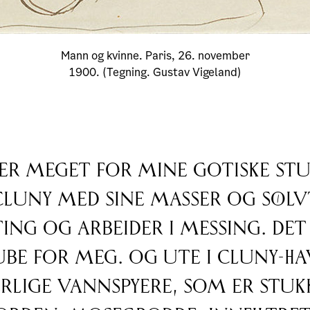
Mann og kvinne. Paris, 26. november
1900. (Tegning. Gustav Vigeland)
 er meget for mine gotiske stu
luny med sine masser og søl
ing og arbeider i messing. Det
be for meg. Og ute i Cluny-h
erlige vannspyere, som er stukk