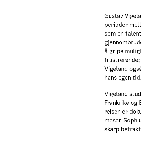
Gustav Vigela
perioder mel
som en talent
gjennombrudde
å gripe mulig
frustrerende;
Vigeland også
hans egen tid
Vigeland stud
Frankrike og
reisen er dok
mesen Sophus 
skarp betrakt