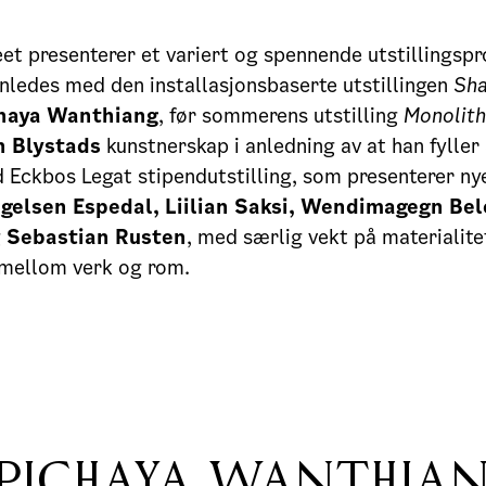
t presenterer et variert og spennende utstillingspr
nledes med den installasjonsbaserte utstillingen
Sha
haya Wanthiang
, før sommerens utstilling
Monolit
n Blystads
kunstnerskap i anledning av at han fyller 
 Eckbos Legat stipendutstilling, som presenterer ny
gelsen Espedal, Liilian Saksi, Wendimagegn Bel
g
Sebastian Rusten
, med særlig vekt på materialite
 mellom verk og rom.
PICHAYA WANTHIA