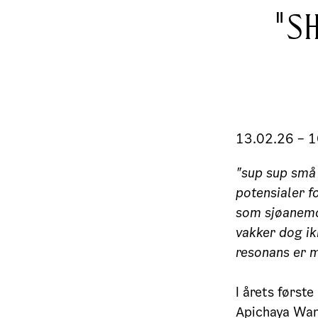
"S
13.02.26 – 
"sup sup små
potensialer f
som sj
ø
anemo
vakker dog ik
resonans er 
I årets første
Apichaya Wan