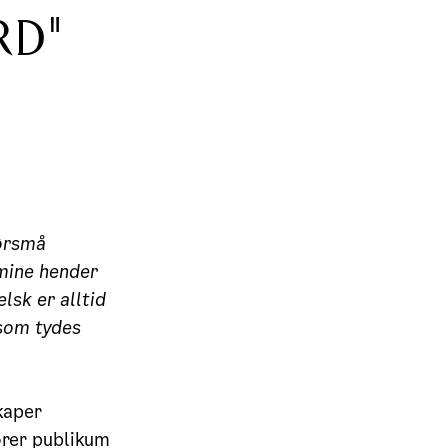
RD"
ørsmå
mine hender
lsk er alltid
som t
ydes
kaper
ører publikum