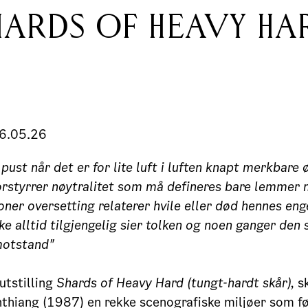
HARDS OF HEAVY HA
16.05.26
 pust n
år det er for lite luft i luften
knapt merkbare
orstyrrer n
øytralitet som må defineres bare lemmer
ner oversetting relaterer hvile eller d
ød hennes enge
ke alltid tilgjengelig sier tolken og noen ganger den 
motstand"
 utstilling
Shards of Heavy Hard (
tungt-hardt sk
å
r)
,
s
thiang (1987) en rekke scenografiske miljøer som f