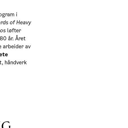
ogram i
rds of Heavy
hos
løfter
80 år. Året
e arbeider av
ete
t, håndverk
NG