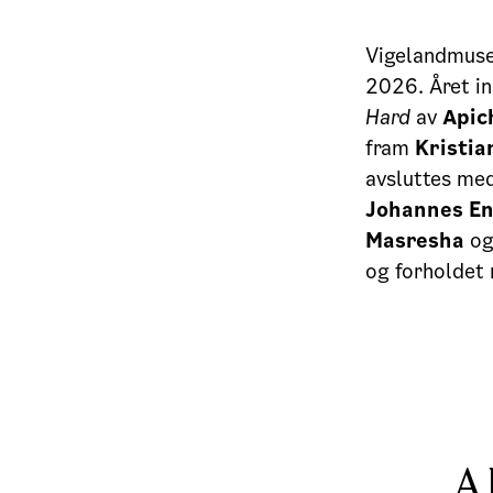
Vigelandmusee
2026. Året in
Hard
av
Apic
fram
Kristia
avsluttes med
Johannes En
Masresha
o
og forholdet
A