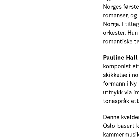
Norges først
romanser, og 
Norge. I till
orkester. Hun
romantiske tr
Pauline Hall
komponist ett
skikkelse i n
formann i Ny
uttrykk via i
tonespråk ett
Denne kvelden
Oslo-basert k
kammermusike