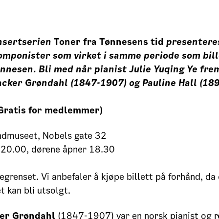
nsertserien
Toner fra Tønnesens tid
presentere
komponister som virket i samme periode som bi
ønnesen.
Bli med når pianist
Julie Yuqing Ye
frem
acker Grøndahl (1847-1907) og
Pauline Hall
(189
Gratis for medlemmer)
ndmuseet, Nobels gate 32
 20.00, dørene åpner 18.30
egrenset. Vi anbefaler å kjøpe billett på forhånd, da
 kan bli utsolgt.
ker Grøndahl
(1847-1907) var en norsk pianist og 