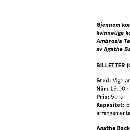
Gjennom ko
kvinnelige 
Ambrosia T
av Agathe B
BILLETTER
(
Sted:
Vigela
Når:
19.00 -
Pris:
50 kr
Kapasitet:
B
arrangementet
Agathe Bac