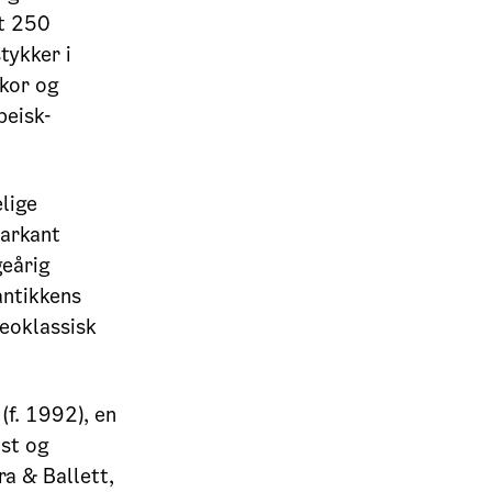
rt 250
tykker i
 kor og
peisk-
lige
markant
geårig
antikkens
neoklassisk
(f. 1992), en
ist og
a & Ballett,