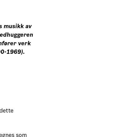
s musikk av
lledhuggeren
fører verk
0-1969)
.
 dette
regnes som