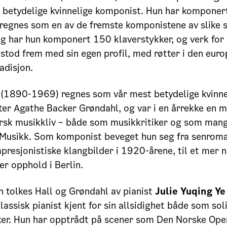
e betydelige kvinnelige komponist. Hun har kompone
regnes som en av de fremste komponistene av slike s
egg har hun komponert 150 klaverstykker, og verk for
 stod frem med sin egen profil, med røtter i den euro
adisjon.
(1890-1969) regnes som vår mest betydelige kvinne
er Agathe Backer Grøndahl, og var i en årrekke en 
orsk musikkliv – både som musikkritiker og som man
 Musikk. Som komponist beveget hun seg fra senrom
mpresjonistiske klangbilder i 1920-årene, til et mer 
er opphold i Berlin.
 tolkes Hall og Grøndahl av pianist
Julie Yuqing Ye
lassisk pianist kjent for sin allsidighet både som sol
r. Hun har opptrådt på scener som Den Norske Oper