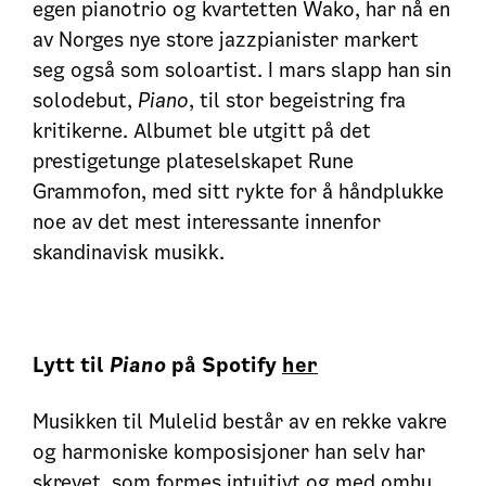
egen pianotrio og kvartetten Wako, har nå en
av Norges nye store jazzpianister markert
seg også som soloartist. I mars slapp han sin
solodebut,
Piano
, til stor begeistring fra
kritikerne. Albumet ble utgitt på det
prestigetunge plateselskapet Rune
Grammofon, med sitt rykte for å håndplukke
noe av det mest interessante innenfor
skandinavisk musikk.
Lytt til
Piano
på Spotify
her
Musikken til Mulelid består av en rekke vakre
og harmoniske komposisjoner han selv har
skrevet, som formes intuitivt og med omhu