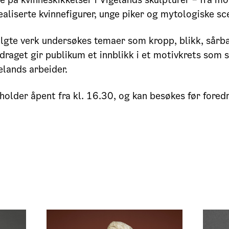
dealiserte kvinnefigurer, unge piker og mytologiske sc
lgte verk undersøkes temaer som kropp, blikk, sårb
draget gir publikum et innblikk i et motivkrets som st
lands arbeider.
 holder åpent fra kl. 16.30, og kan besøkes før fored