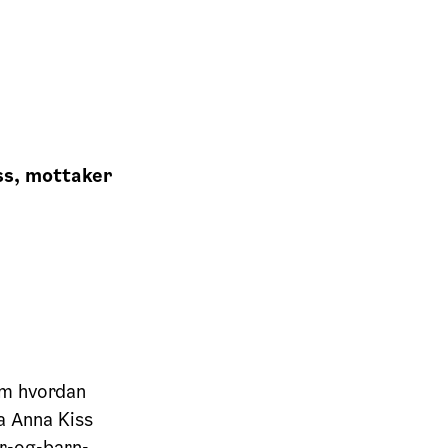
ss, mottaker
om hvordan
ia Anna Kiss
or-og-barn-