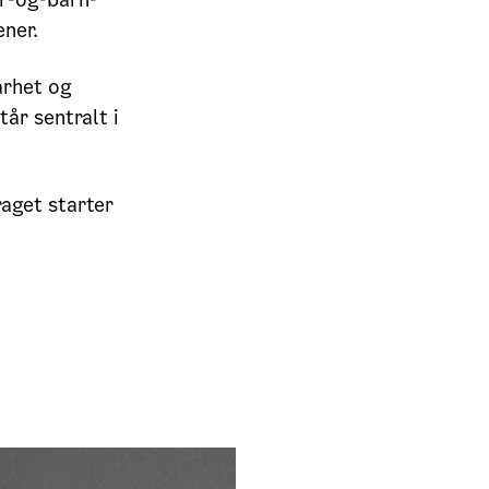
ener.
arhet og
år sentralt i
raget starter