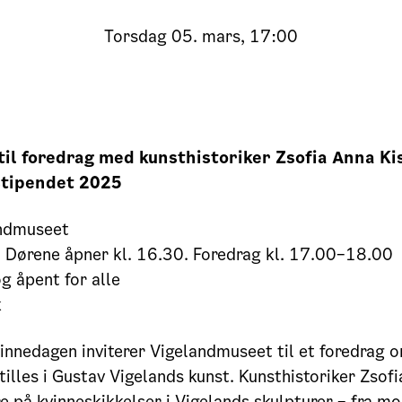
Torsdag
05. mars, 17:00
il foredrag med kunsthistoriker Zsofia Anna Ki
stipendet 2025
ndmuseet
 Dørene åpner kl. 16.30. Foredrag kl. 17.00–18.00
g åpent for alle
k
vinnedagen inviterer Vigelandmuseet til et foredrag 
tilles i Gustav Vigelands kunst. Kunsthistoriker Zsof
e på kvinneskikkelser i Vigelands skulpturer – fra m