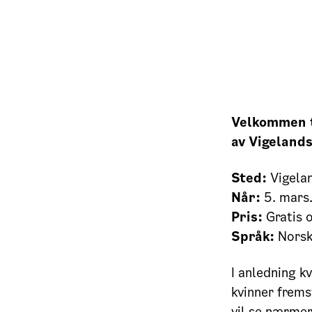
Velkommen t
av Vigeland
Sted:
Vigela
Når:
5. mars.
Pris:
Gratis o
Språk:
Nors
I anledning k
kvinner frems
vil se nærmer