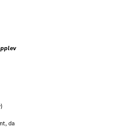
opplev
)
nt, da