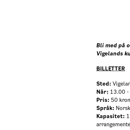
Bli med på o
Vigelands k
BILLETTER
Sted:
Vigela
Når:
13.00 -
Pris:
50 kron
Språk:
Nors
Kapasitet:
15
arrangementet