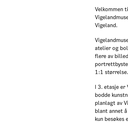
Velkommen til
Vigelandmusee
Vigeland.
Vigelandmuse
atelier og bo
flere av bill
portrettbyste
1:1 størrelse
I 3. etasje er
bodde kunstne
planlagt av V
blant annet å
kun besøkes e