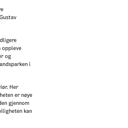
ve
 Gustav
dligere
n oppleve
er og
landsparken i
iør. Her
gheten er nøye
å den gjennom
eiligheten kan