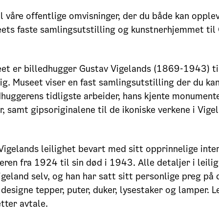
 våre offentlige omvisninger, der du både kan opple
ts faste samlingsutstilling og kunstnerhjemmet til
et er billedhugger Gustav Vigelands (1869-1943) ti
lig. Museet viser en fast samlingsutstilling der du ka
edhuggerens tidligste arbeider, hans kjente monument
r, samt gipsoriginalene til de ikoniske verkene i Vige
.
 Vigelands leilighet bevart med sitt opprinnelige inter
ren fra 1924 til sin død i 1943. Alle detaljer i leili
igeland selv, og han har satt sitt personlige preg p
 designe tepper, puter, duker, lysestaker og lamper. L
tter avtale.