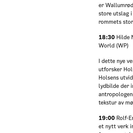
er Wallumrød 
store utslag 
rommets stor
18:30
Hilde 
World (WP)
I dette nye v
utforsker Hol
Holsens utvi
lydbilde der 
antropologen 
tekstur av mø
19:00
Rolf-E
et nytt verk i