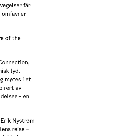
vegelser får
e omfavner
e of the
 Connection,
isk lyd.
g møtes i et
pirert av
delser – en
f-Erik Nystrøm
lens reise –