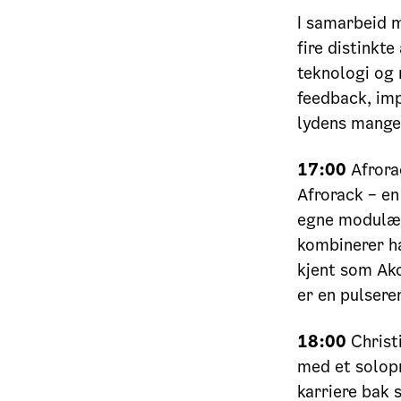
I samarbeid 
fire distinkt
teknologi og 
feedback, imp
lydens mange
17:00
Afrora
Afrorack – e
egne modulærs
kombinerer h
kjent som Ako
er en pulsere
18:00
Christ
med et solopr
karriere bak