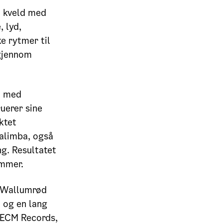
n kveld med
 lyd,
e rytmer til
 gjennom
o med
uerer sine
ktet
alimba, også
ng. Resultatet
ømmer.
n Wallumrød
, og en lang
 ECM Records,