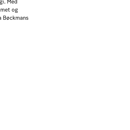
gi. Med
mmet og
ya Bøckmans