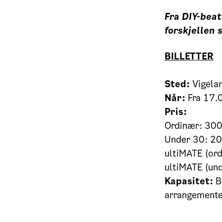
Fra DIY-beat
forskjellen
BILLETTER
Sted:
Vigela
Når:
Fra 17.
Pris:
Ordinær: 30
Under 30: 2
ultiMATE (or
ultiMATE (un
Kapasitet:
B
arrangementet