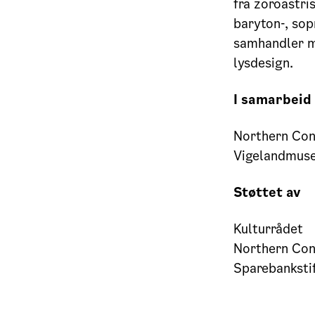
fra zoroastri
baryton-, so
samhandler m
lysdesign.
I samarbeid
Northern Con
Vigelandmus
Støttet av
Kulturrådet
Northern Con
Sparebanksti