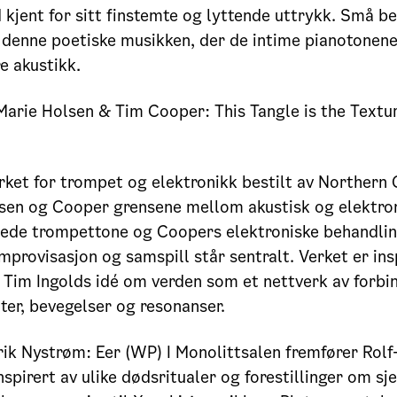
kjent for sitt finstemte og lyttende uttrykk. Små be
i denne poetiske musikken, der de intime pianotonen
e akustikk.
Marie Holsen & Tim Cooper: This Tangle is the Textur
erket for trompet og elektronikk bestilt av Northern
sen og Cooper grensene mellom akustisk og elektron
dede trompettone og Coopers elektroniske behandlin
improvisasjon og samspill står sentralt. Verket er ins
Tim Ingolds idé om verden som et nettverk av forbin
ter, bevegelser og resonanser.
rik Nystrøm: Eer (WP) I Monolittsalen fremfører Rol
nspirert av ulike dødsritualer og forestillinger om sje