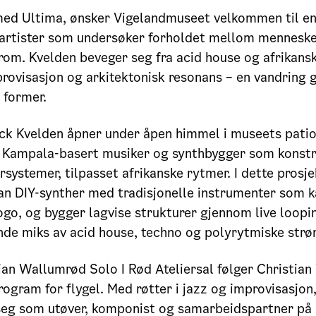
med Ultima, ønsker Vigelandmuseet velkommen til e
e artister som undersøker forholdet mellom menneske,
rom. Kvelden beveger seg fra acid house og afrikansk
rovisasjon og arkitektonisk resonans – en vandring
 former.
ck Kvelden åpner under åpen himmel i museets pati
n Kampala-basert musiker og synthbygger som konstr
ystemer, tilpasset afrikanske rytmer. I dette prosje
an DIY-synther med tradisjonelle instrumenter som k
go, og bygger lagvise strukturer gjennom live loopi
nde miks av acid house, techno og polyrytmiske str
ian Wallumrød Solo I Rød Ateliersal følger Christia
ogram for flygel. Med røtter i jazz og improvisasjon
 seg som utøver, komponist og samarbeidspartner på