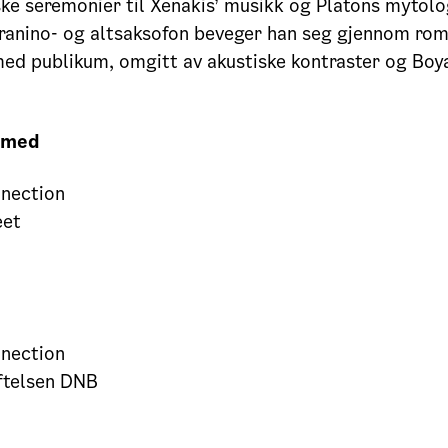
ske seremonier til Xenakis’ musikk og Platons mytolo
pranino- og altsaksofon beveger han seg gjennom ro
ed publikum, omgitt av akustiske kontraster og Bo
 med
nection
eet
nection
ftelsen DNB