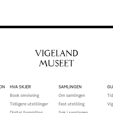
VIGELAND
MUSEET
ON
HVA SKJER
SAMLINGEN
GU
Book omvisning
Om samlingen
Tid
Tidligere utstillinger
Fast utstilling
Vi
Digital formidling
Søk i samlingen