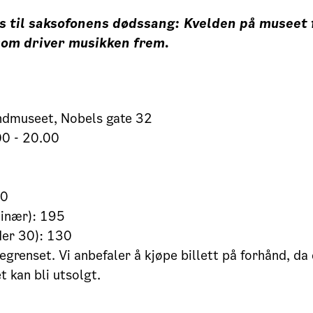
s til saksofonens dødssang: Kvelden på museet 
 som driver musikken frem.
ndmuseet, Nobels gate 32
00 - 20.00
0
00
dinær): 195
der 30): 130
egrenset. Vi anbefaler å kjøpe billett på forhånd, da
 kan bli utsolgt.