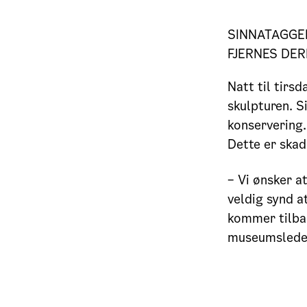
SINNATAGGEN
FJERNES DER
Natt til tirs
skulpturen. S
konservering. 
Dette er skad
– Vi ønsker a
veldig synd at
kommer tilbak
museumsleder