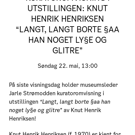
UTSTILLINGEN: KNUT
HENRIK HENRIKSEN
“LANGT, LANGT BORTE §AA
HAN NOGET LY§E OG
GLITRE”
Søndag
22. mai, 13:00
På siste visningsdag holder museumsleder
Jarle Strømodden kuratoromvisning i
utstillingen
“Langt, langt borte §aa han
noget ly§e og glitre”
av Knut Henrik
Henriksen!
Knut Henrik Henriksen (f. 1970) er kjent for