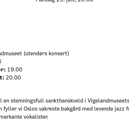
dmuseet (utendørs konsert)
i
r:
19.00
t:
20.00
l en stemningsfull sankthanskveld i Vigelandmuseet
 fyller vi Oslos vakreste bakgård med levende jazz f
arkante vokalister.