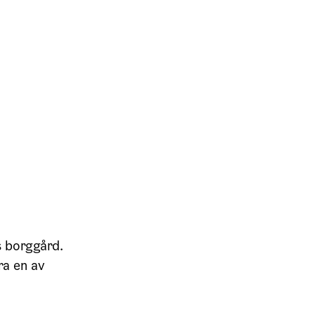
s borggård.
ra en av