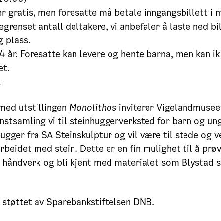
er gratis, men foresatte må betale inngangsbillett i 
egrenset antall deltakere, vi anbefaler å laste ned bil
g plass.
14 år. Foresatte kan levere og hente barna, men kan 
et.
k
 med utstillingen
Monolithos
inviterer Vigelandmusee
tsamling vi til steinhuggerverksted for barn og ung
hugger fra SA Steinskulptur og vil være til stede og v
arbeidet med stein. Dette er en fin mulighet til å prø
t håndverk og bli kjent med materialet som Blystad s
 støttet av Sparebankstiftelsen DNB.