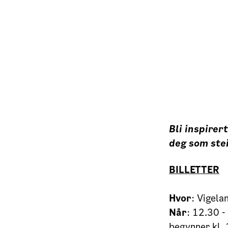
Bli inspirert
deg som ste
BILLETTER
Hvor
: Vigel
Når
: 12.30 -
begynner kl.