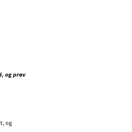
d, og prøv
t, og