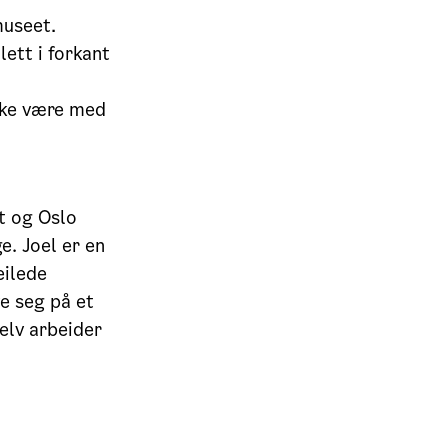
museet.
lett i forkant
ikke være med
t og Oslo
e. Joel er en
eilede
ve seg på et
elv arbeider