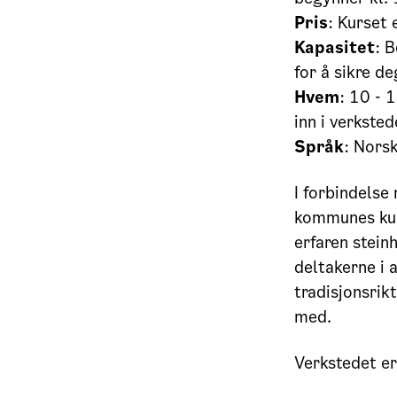
Pris
: Kurset 
Kapasitet
: B
for å sikre de
Hvem
: 10 - 
inn i verksted
Språk
: Nors
I forbindelse
kommunes kuns
erfaren stein
deltakerne i 
tradisjonsrik
med.
Verkstedet er