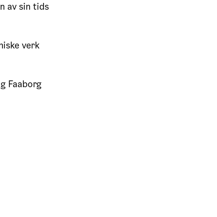
 av sin tids
niske verk
og Faaborg