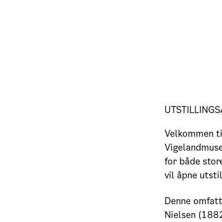
UTSTILLINGS
Velkommen til
Vigelandmuseet
for både sto
vil åpne utsti
Denne omfatte
Nielsen (188