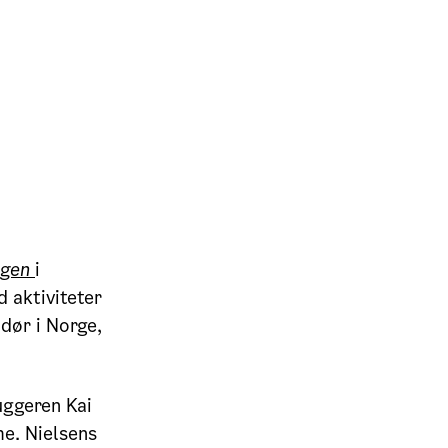
agen
i
d aktiviteter
dør i Norge,
uggeren Kai
e. Nielsens