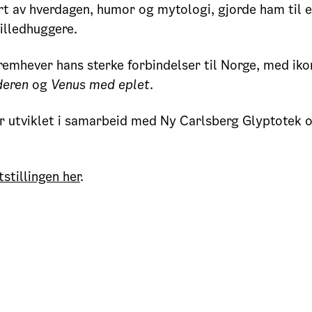
ert av hverdagen, humor og mytologi, gjorde ham til en
illedhuggere.
fremhever hans sterke forbindelser til Norge, med iko
eren
og
Venus med eplet
.
er utviklet i samarbeid med Ny Carlsberg Glyptotek 
stillingen her
.