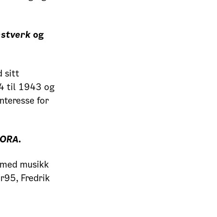
nstverk
og
 sitt
24 til 1943 og
nteresse for
LORA.
k med musikk
r95, Fredrik