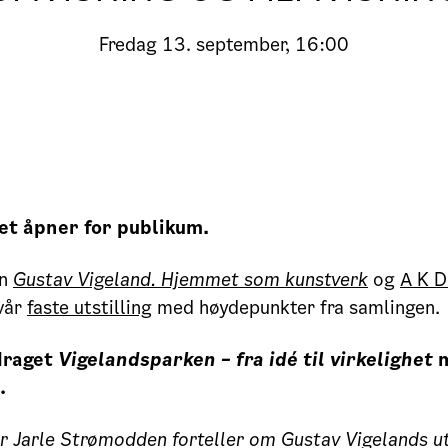
Fredag
13. september, 16:00
et åpner for publikum.
en
Gustav Vigeland. Hjemmet som kunstverk
og
A K 
vår
faste utstilling
med høydepunkter fra samlingen.
draget
Vigelandsparken – fra idé til virkelighet
m
.
 Jarle Strømodden forteller om Gustav Vigelands u