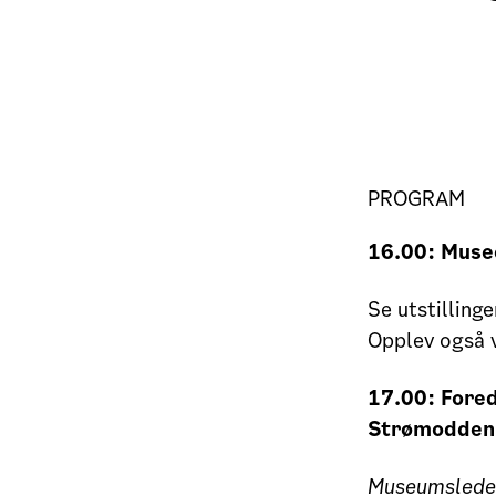
PROGRAM
16.00: Muse
Se utstilling
Opplev også 
17.00: Fore
Strømodden
Museumsleder