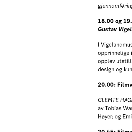
gjennomførin
18.00 og 19.
Gustav Vige
I Vigelandmus
opprinnelige 
opplev utstil
design og ku
20.00: Filmv
GLEMTE HAGE
av Tobias Wa
Høyer, og Emi
20.45: Filmv