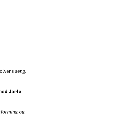
Dolvens
seng
.
ed Jarle
tforming og