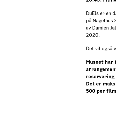
DuEls er en d
på Nagelhus S
av Damien Jal
2020.
Det vil også
Museet har å
arrangemente
reservering 
Det er maks
500 per film