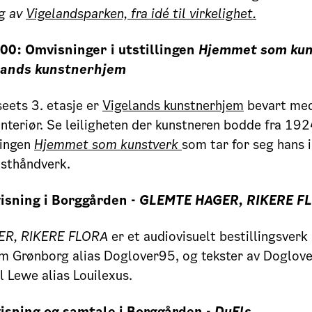
g av
Vigelandsparken, fra idé til virkelighet.
00: Omvisninger i utstillingen
Hjemmet som ku
lands kunstnerhjem
eets 3. etasje er
Vigelands kunstnerhjem
bevart med
interiør. Se leiligheten der kunstneren bodde fra 19
lingen
Hjemmet som kunstverk
som tar for seg hans i
nsthåndverk.
isning i Borggården -
GLEMTE HAGER, RIKERE F
R, RIKERE FLORA
er et audiovisuelt bestillingsver
m Grønborg alias Doglover95, og tekster av Doglove
l Lewe alias Louilexus.
isning og samtale i Borggården -
DuEls.