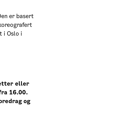
Den er basert
 koreografert
 i Oslo i
etter eller
fra 16.00.
oredrag og