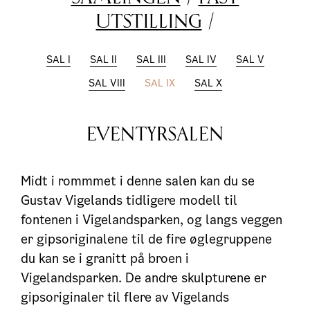
UTSTILLING
/
SAL I
SAL II
SAL III
SAL IV
SAL V
SAL VIII
SAL IX
SAL X
EVENTYRSALEN
Midt i rommmet i denne salen kan du se
Gustav Vigelands tidligere modell til
fontenen i Vigelandsparken, og langs veggen
er gipsoriginalene til de fire øglegruppene
du kan se i granitt på broen i
Vigelandsparken. De andre skulpturene er
gipsoriginaler til flere av Vigelands